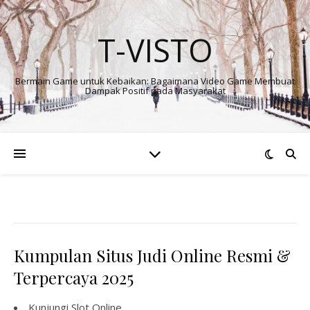
T-VISTO
Bermain Game untuk Kebaikan: Bagaimana Video Game Membuat
Dampak Positif pada Masyarakat
Kumpulan Situs Judi Online Resmi &
Terpercaya 2025
Kunjungi
Slot Online