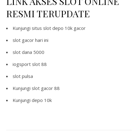
LINK AKSES SLOT ONLINE
RESMI TERUPDATE
Kunjungi situs
slot depo 10k gacor
slot gacor hari ini
slot dana 5000
iogsport slot 88
slot pulsa
Kunjungi
slot gacor 88
Kunjungi
depo 10k