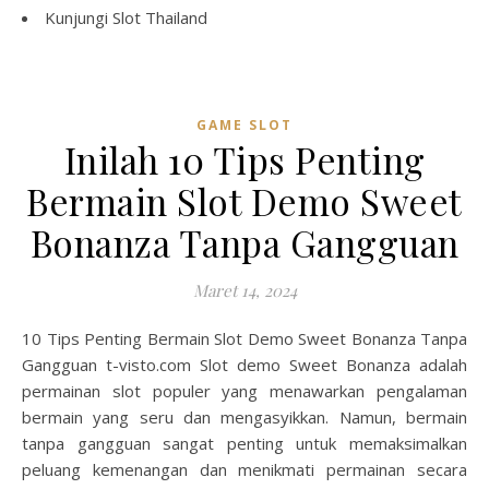
Kunjungi
Slot Thailand
GAME SLOT
Inilah 10 Tips Penting
Bermain Slot Demo Sweet
Bonanza Tanpa Gangguan
Maret 14, 2024
10 Tips Penting Bermain Slot Demo Sweet Bonanza Tanpa
Gangguan t-visto.com Slot demo Sweet Bonanza adalah
permainan slot populer yang menawarkan pengalaman
bermain yang seru dan mengasyikkan. Namun, bermain
tanpa gangguan sangat penting untuk memaksimalkan
peluang kemenangan dan menikmati permainan secara