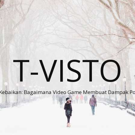
T-VISTO
Kebaikan: Bagaimana Video Game Membuat Dampak Pos