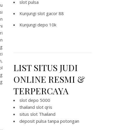
slot pulsa
ru
si
Kunjungi
slot gacor 88
an
Kunjungi
depo 10k
ni
ri
an
ng
ci
n,
LIST SITUS JUDI
ol
ng
ONLINE RESMI &
ng
TERPERCAYA
slot depo 5000
thailand slot qris
situs slot Thailand
deposit pulsa tanpa potongan