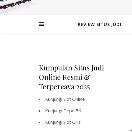
REVIEW SITUS JUDI
Kumpulan Situs Judi
Online Resmi &
Terpercaya 2025
Kunjungi
Slot Online
Kunjungi
Depo 5K
Kunjungi
Slot Qris
R