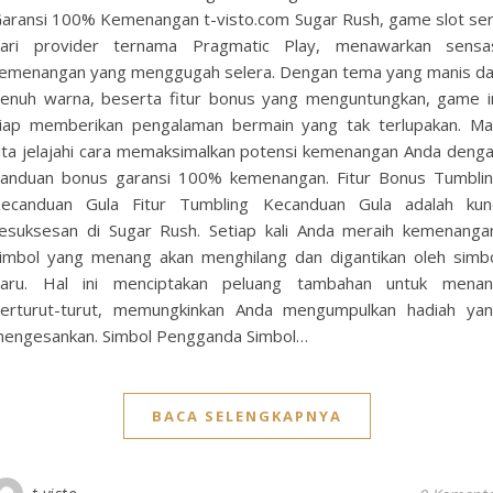
aransi 100% Kemenangan t-visto.com Sugar Rush, game slot se
ari provider ternama Pragmatic Play, menawarkan sensa
emenangan yang menggugah selera. Dengan tema yang manis d
enuh warna, beserta fitur bonus yang menguntungkan, game i
iap memberikan pengalaman bermain yang tak terlupakan. Ma
ita jelajahi cara memaksimalkan potensi kemenangan Anda deng
anduan bonus garansi 100% kemenangan. Fitur Bonus Tumbli
ecanduan Gula Fitur Tumbling Kecanduan Gula adalah kun
esuksesan di Sugar Rush. Setiap kali Anda meraih kemenanga
imbol yang menang akan menghilang dan digantikan oleh simb
aru. Hal ini menciptakan peluang tambahan untuk mena
erturut-turut, memungkinkan Anda mengumpulkan hadiah ya
engesankan. Simbol Pengganda Simbol…
BACA SELENGKAPNYA