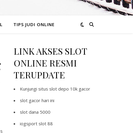
L
TIPS JUDI ONLINE
LINK AKSES SLOT
g
ONLINE RESMI
TERUPDATE
n
Kunjungi situs
slot depo 10k gacor
slot gacor hari ini
slot dana 5000
iogsport slot 88
us