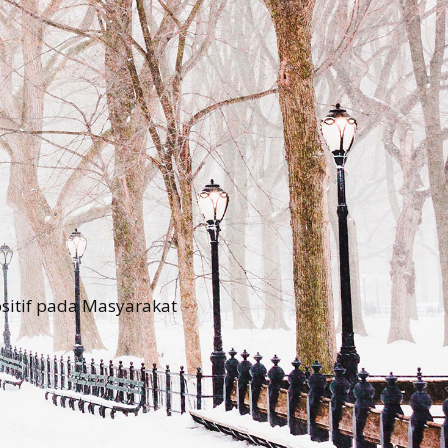
itif pada Masyarakat