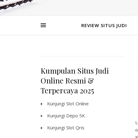
REVIEW SITUS JUDI
Kumpulan Situs Judi
Online Resmi &
Terpercaya 2025
Kunjungi
Slot Online
Kunjungi
Depo 5K
L
Kunjungi
Slot Qris
o
K