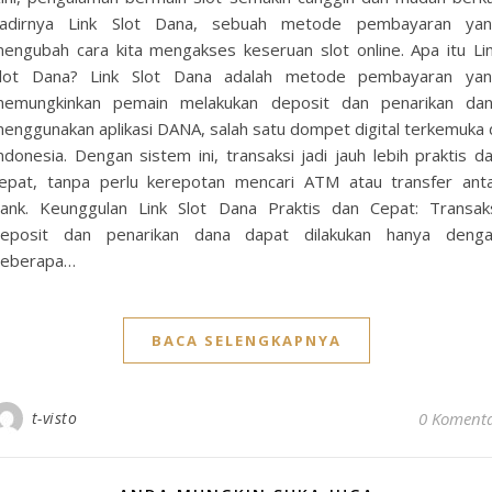
adirnya Link Slot Dana, sebuah metode pembayaran ya
engubah cara kita mengakses keseruan slot online. Apa itu Li
lot Dana? Link Slot Dana adalah metode pembayaran ya
emungkinkan pemain melakukan deposit dan penarikan da
enggunakan aplikasi DANA, salah satu dompet digital terkemuka 
ndonesia. Dengan sistem ini, transaksi jadi jauh lebih praktis d
epat, tanpa perlu kerepotan mencari ATM atau transfer ant
ank. Keunggulan Link Slot Dana Praktis dan Cepat: Transak
eposit dan penarikan dana dapat dilakukan hanya deng
eberapa…
BACA SELENGKAPNYA
t-visto
0 Koment