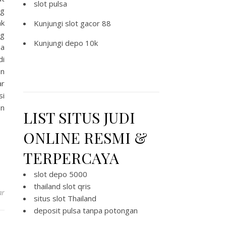
slot pulsa
ng
nk
Kunjungi
slot gacor 88
ng
Kunjungi
depo 10k
na
di
an
ar
si
an
LIST SITUS JUDI
ONLINE RESMI &
TERPERCAYA
slot depo 5000
thailand slot qris
ar
situs slot Thailand
deposit pulsa tanpa potongan