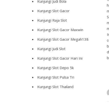
Kunjungi
Judi Bola
h
Kunjungi
Slot Gacor
m
S
Kunjungi
Raja Slot
m
m
Kunjungi
Slot Gacor Maxwin
I
Kunjungi
Slot Gacor Megah138
c
b
Kunjungi
Judi Slot
d
b
Kunjungi
Slot Gacor Hari Ini
Kunjungi
Slot Depo 5k
Kunjungi
Slot Pulsa Tri
Kunjungi
Slot Thailand