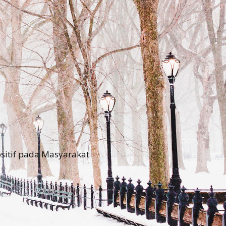
itif pada Masyarakat