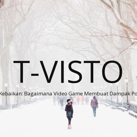
T-VISTO
Kebaikan: Bagaimana Video Game Membuat Dampak Pos