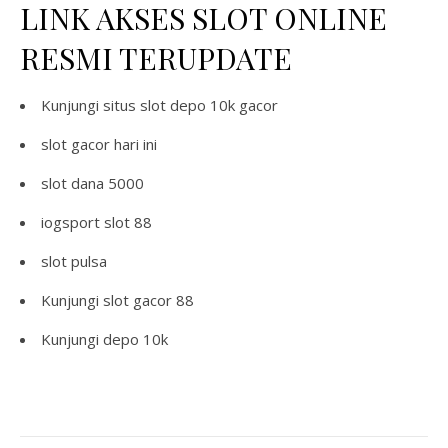
LINK AKSES SLOT ONLINE
RESMI TERUPDATE
Kunjungi situs
slot depo 10k gacor
slot gacor hari ini
slot dana 5000
iogsport slot 88
slot pulsa
Kunjungi
slot gacor 88
Kunjungi
depo 10k