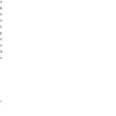
ot
ik
am
en
d,
ap
ot
lo
di
en
ar