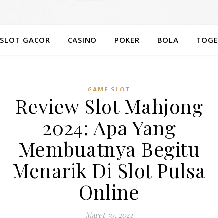
SLOT GACOR
CASINO
POKER
BOLA
TOGE
GAME SLOT
Review Slot Mahjong
2024: Apa Yang
Membuatnya Begitu
Menarik Di Slot Pulsa
Online
Maret 30, 2024