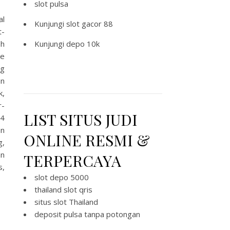
slot pulsa
al
Kunjungi
slot gacor 88
t-
ah
Kunjungi
depo 10k
ne
ng
an
k,
r-
LIST SITUS JUDI
24
an
ONLINE RESMI &
g,
an
TERPERCAYA
s,
slot depo 5000
thailand slot qris
situs slot Thailand
deposit pulsa tanpa potongan