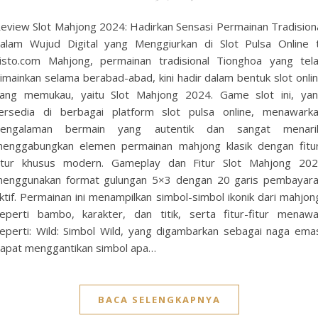
eview Slot Mahjong 2024: Hadirkan Sensasi Permainan Tradision
alam Wujud Digital yang Menggiurkan di Slot Pulsa Online 
isto.com Mahjong, permainan tradisional Tionghoa yang tel
imainkan selama berabad-abad, kini hadir dalam bentuk slot onli
ang memukau, yaitu Slot Mahjong 2024. Game slot ini, ya
ersedia di berbagai platform slot pulsa online, menawark
engalaman bermain yang autentik dan sangat menari
enggabungkan elemen permainan mahjong klasik dengan fitu
itur khusus modern. Gameplay dan Fitur Slot Mahjong 20
enggunakan format gulungan 5×3 dengan 20 garis pembayar
ktif. Permainan ini menampilkan simbol-simbol ikonik dari mahjon
eperti bambo, karakter, dan titik, serta fitur-fitur menaw
eperti: Wild: Simbol Wild, yang digambarkan sebagai naga ema
apat menggantikan simbol apa…
BACA SELENGKAPNYA