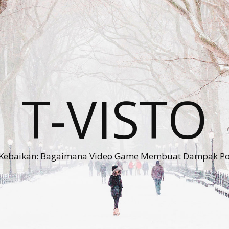
T-VISTO
Kebaikan: Bagaimana Video Game Membuat Dampak Pos