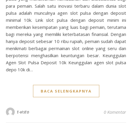
para pemain. Salah satu inovasi terbaru dalam dunia slot
pulsa adalah munculnya agen slot pulsa dengan deposit
minimal 10k. Link slot pulsa dengan deposit minim ini
memberikan kesempatan yang luas bagi pemain, terutama
bagi mereka yang memiliki keterbatasan finansial. Dengan
hanya deposit sebesar 10 ribu rupiah, pemain sudah dapat
menikmati berbagai permainan slot online yang seru dan
berpotensi menghasilkan keuntungan besar. Keunggulan
Agen Slot Pulsa Deposit 10k Keunggulan agen slot pulsa
depo 10k di…
BACA SELENGKAPNYA
t-visto
0 Komentar