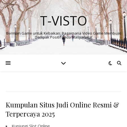
T-VISTO
Bermain Game untuk Kebaikan: Bagaimana Video Game Membuat
Dampak Positif pada Masyarakat
Kumpulan Situs Judi Online Resmi &
Terpercaya 2025
Kunjungi
Slot Online