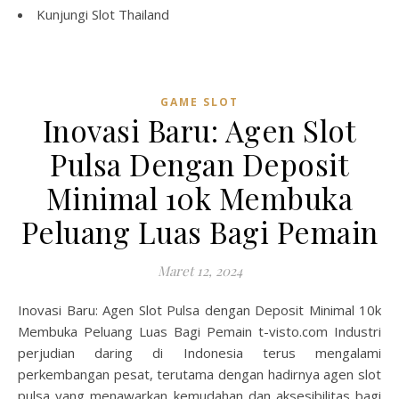
Kunjungi
Slot Thailand
GAME SLOT
Inovasi Baru: Agen Slot
Pulsa Dengan Deposit
Minimal 10k Membuka
Peluang Luas Bagi Pemain
Maret 12, 2024
Inovasi Baru: Agen Slot Pulsa dengan Deposit Minimal 10k
Membuka Peluang Luas Bagi Pemain t-visto.com Industri
perjudian daring di Indonesia terus mengalami
perkembangan pesat, terutama dengan hadirnya agen slot
pulsa yang menawarkan kemudahan dan aksesibilitas bagi