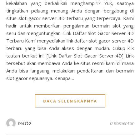
kekalahan yang berkali-kali menghampiri? Yuk, saatnya
tingkatkan peluang menang Anda dengan bergabung di
situs slot gacor server 4D terbaru yang terpercaya. Kami
hadir untuk memberikan pengalaman bermain slot yang
seru dan menguntungkan. Link Daftar Slot Gacor Server 4D
Terbaru Kami menyediakan link daftar slot gacor server 4D
terbaru yang bisa Anda akses dengan mudah. Cukup klik
tautan berikut ini: [Link Daftar Slot Gacor Server 4D] Link
tersebut akan membawa Anda ke situs resmi kami di mana
Anda bisa langsung melakukan pendaftaran dan bermain
slot gacor sepuasnya. Kenapa…
BACA SELENGKAPNYA
t-visto
0 Komentar