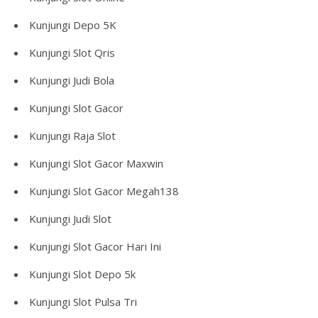
Kunjungi
Depo 5K
Kunjungi
Slot Qris
Kunjungi
Judi Bola
Kunjungi
Slot Gacor
Kunjungi
Raja Slot
Kunjungi
Slot Gacor Maxwin
Kunjungi
Slot Gacor Megah138
Kunjungi
Judi Slot
Kunjungi
Slot Gacor Hari Ini
Kunjungi
Slot Depo 5k
Kunjungi
Slot Pulsa Tri