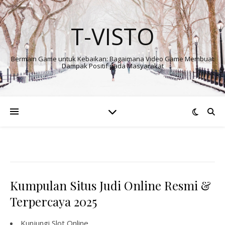
T-VISTO
Bermain Game untuk Kebaikan: Bagaimana Video Game Membuat
Dampak Positif pada Masyarakat
Kumpulan Situs Judi Online Resmi &
Terpercaya 2025
Kunjungi
Slot Online